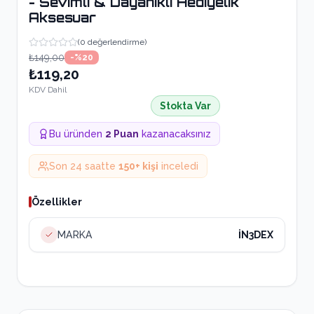
- Sevimli & Dayanıklı Hediyelik
Aksesuar
(
0
değerlendirme)
₺149,00
-%
20
₺119,20
KDV Dahil
Stokta Var
Bu üründen
2
Puan
kazanacaksınız
Son 24 saatte
150
+ kişi
inceledi
Özellikler
MARKA
İN3DEX