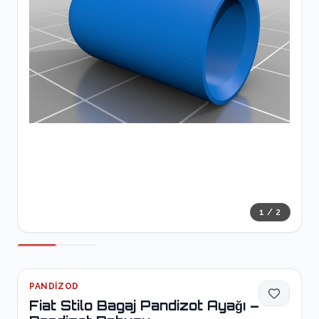
1
/
2
PANDIZOD
Fiat Stilo Bagaj Pandizot Ayağı –