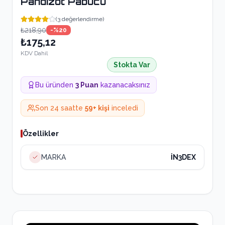
Pandizot Pabucu
(
3
değerlendirme)
₺218,90
-%
20
₺175,12
KDV Dahil
Stokta Var
Bu üründen
3
Puan
kazanacaksınız
Son 24 saatte
59
+ kişi
inceledi
Özellikler
MARKA
İN3DEX