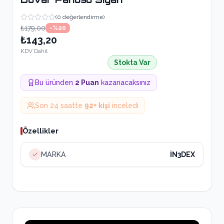
(
0
değerlendirme)
₺179,00
-%
20
₺143,20
KDV Dahil
Stokta Var
Bu üründen
2
Puan
kazanacaksınız
Son 24 saatte
92
+ kişi
inceledi
Özellikler
MARKA
İN3DEX