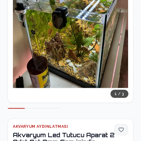
1
/
3
AKVARYUM AYDINLATMASI
Akvaryum Led Tutucu Aparat 2