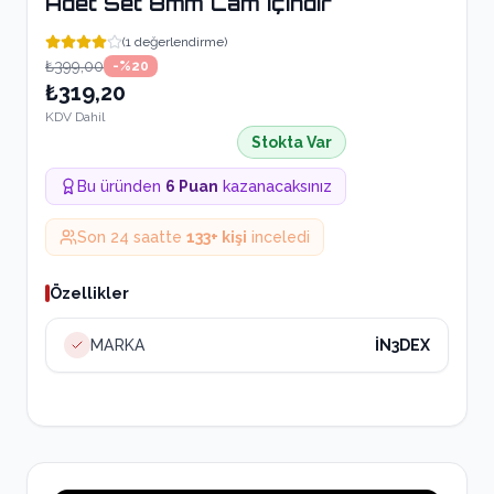
Adet Set 8mm Cam içindir
(
1
değerlendirme)
₺399,00
-%
20
₺319,20
KDV Dahil
Stokta Var
Bu üründen
6
Puan
kazanacaksınız
Son 24 saatte
133
+ kişi
inceledi
Özellikler
MARKA
İN3DEX